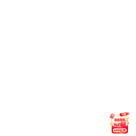
与科特迪瓦这两支风...
2026-06-28
阿尤面对英格兰防线能否破解密集防守破
在世界杯的宏大舞台上，每一次锋线尖刀与钢铁防
线的碰撞都令人屏息...
2026-07-01