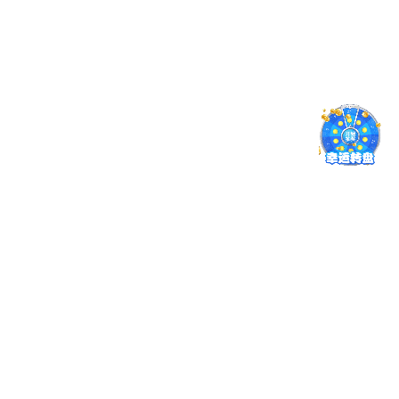
在世界杯的舞台上，每一次正面交锋都是一场战术
与意志的博弈。当韩...
2026-06-30
厄瓜多尔科特迪瓦争二形势专家分析
世界杯的舞台从不缺少戏剧性的对决，当厄瓜多尔
与科特迪瓦这两支风...