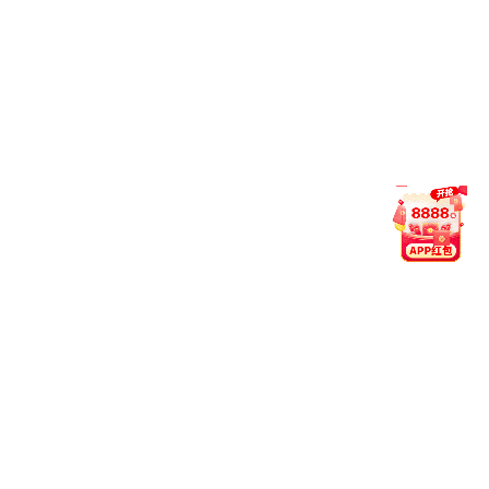
格瓦迪奥尔面对英格兰能否顶住高空球防
在世界杯的赛场上，每一次高空球的争顶都可能改
写一支球队的命运。...
2026-07-08