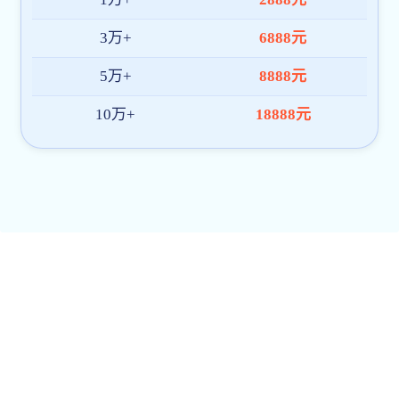
就可能陷入阿尔及利亚最喜欢的乱战节奏。
展望这场对决，阿尔及利亚并非没有机会。他
们拥有一颗勇敢的心，以及一位能够在关键时
刻挺身而出的中场领袖。本纳赛尔的比赛态
度，就如同沙漠中的绿洲，充满韧性与希望。
他必须带领球队在开场阶段顶住阿根廷的猛
攻，并且抓住有限的反击机会。从战术层面
看，定位球或许是阿尔及利亚破局的另一大法
宝。高中锋的身高优势，配合本纳赛尔精准的
脚法，可能会在比赛中制造惊喜。而对于阿根
廷来说，他们必须摒弃慢热的习惯，从第一分
钟就展现出统治力。唯有保证中场串联的流畅
性，才能避免陷入苦战的泥潭。毕竟，世界杯
的淘汰赛舞台，一个瞬间的失误就足以葬送整
场的努力。
总而言之，这场比赛注定是一场火星撞地球般
的经典战役。本纳赛尔迎战阿根廷中场串联，