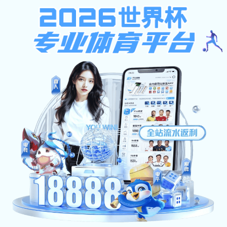
BOB体育登录注册
· 技术驱动
定期内部合...
白帽子提交漏...
AI 胜率预测，...
体育焦点
篮球赛程
篮球装备评测
阿尔及利亚本纳赛尔迎战阿根廷中场串联赛
前分析
在世界杯的壮阔舞台上，每一场对决都承载着
无数期待与激情。当阿尔及利亚的钢铁防线遭
遇阿根廷的灵动中场，一场关于意志与才华的
较量即将拉开帷幕。本纳赛尔，这位阿尔及利
亚的中场悍将，将如何以他的坚韧与智慧，迎
战潘帕斯雄鹰的华丽传控？这不仅是战术的碰
撞，更是足球哲学的交锋——防守反击的犀利
与中场串联的艺术，究竟谁能主宰比赛的脉
搏？让我们深入剖析这场即将引爆绿茵场的经