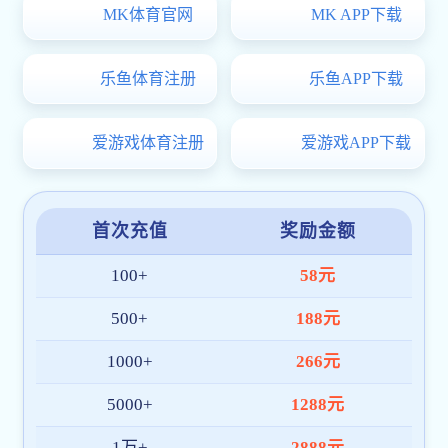
令对手捉摸不透的变向技术，他的突破效率将
会迎来显著回升。
抛开枯燥的数据模型，我们不妨从人性与意志
力的角度来解读这场即将上演的追逐。胡斯蒂
尼亚诺身上有一种不容忽视的博弈特质，他不
是一个在僵局中沉寂的球员，反而越是面对强
大对手，越容易激发其惊人的运动本能。这场
比赛对于库拉索而言，防守反击是唯一出路，
而胡斯蒂尼亚诺就是反击中最锋利的那个箭
头。厄瓜多尔在预祝赛中的攻击力不容小觑，
他们大概率会占据更多控球和射门机会。这种
局面下，库拉索通过长传寻找胡斯蒂尼亚诺进
行单点爆破的战术会频繁出现。因此，他全场
比赛的突破总尝试次数极有可能达到11次以
上，成功突破次数预计在5次到6次之间。这个
数据虽然看似平常，但在对阵南美传统强队
时，这已然是极为亮眼的表现，足以让他在赛
后成为媒体热炒的话题人物。