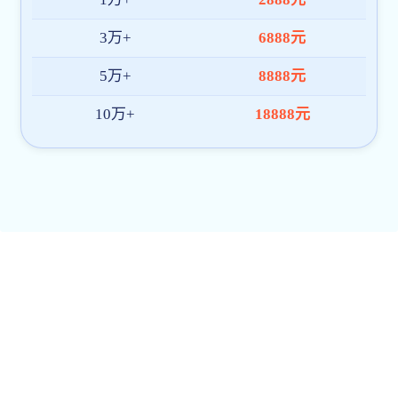
此外，我们不能忽视场地与天气条件对突破技
术的影响。库拉索的主场位于加勒比海地区，
湿热的气候对于习惯了安第斯山脉凉爽空气的
厄瓜多尔球员来说，可能会造成额外的体能消
耗。当厄瓜多尔的防线在终场前20分钟出现注
意力分散或脚步变缓的迹象时，这正是胡斯蒂
尼亚诺发挥其技术特点的黄金窗口。他的每一
次变向加速都像是在暴风雨中舞蹈，每一次切
入禁区都是对厄瓜多尔心理防线的沉重打击。
综合来看，胡斯蒂尼亚诺在这场比赛中扮演的
不仅是边路突击手，更是一个精神图腾。他的
脚步能否踏出胜利的节奏，将直接决定库拉索
能否在主场球迷的呐喊中抢得宝贵积分。
综上所述，虽然厄瓜多尔整体实力占优，拥有
更成熟的团队配合与大赛经验，但在限制胡斯
蒂尼亚诺这一点上，他们绝不能掉以轻心。我
的最终预测是：胡斯蒂尼亚诺在本场比赛中的