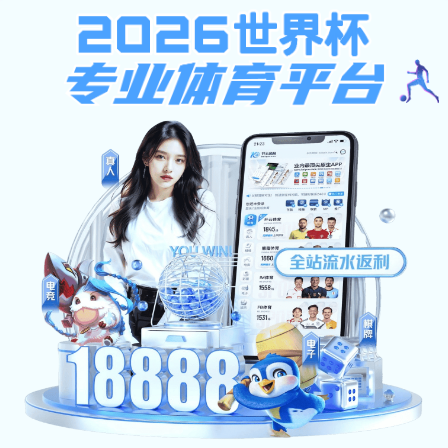
BOB体育登录注册
· 技术驱动
定期内部合...
白帽子提交漏...
AI 胜率预测，...
体育焦点
篮球赛程
篮球装备评测
法哈多面对加纳防线射门脚感是否回暖射门
数据评估
在足球世界里，前锋的射门靴有时像天气一样
难以预测。当阿根廷队的年轻前锋法哈多站在
加纳队坚固的后防线前，所有人的目光都聚焦
在他那双似乎正在找回灵感的脚下。这位曾被
寄予厚望的攻击手，在经历了一段令人揪心的
进球荒后，正渴望用一场酣畅淋漓的表演来宣
告自己的回归。面对素有“非洲黑星”之称的加
纳防线，法哈多的射门脚感是否真的“回暖”，
还是仅仅一场虚假的曙光？本文将透过详尽的