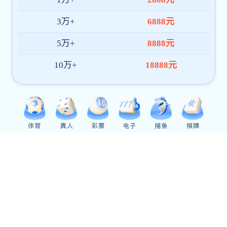
会瞬间提升。这种心理层面的博弈，往往比技
术动作本身更能决定比赛的走向。我们可以预
见，在比赛的前二十分钟，双方的教练都会刻
意安排球权向这两个点倾斜，试图试探对方的
防守硬度与进攻成色。这段试探期，不仅是战
术的较量，更是意志力的比拼。
更值得玩味的是，这场直接对话的结果，还将
直接影响到两位球员后续的体能分配。如果加
里罗德里格斯在开场阶段数次突破受阻，体能
消耗过大的他可能会在下半场出现爆发力下降
的情况，从而不得不减少个人单打，转而更多
地与队友进行配合。而卡努如果因为频繁回追
和身体对抗而领到黄牌，那么他在下半场的防
守动作就不得不有所收敛，这又会给加里罗德
里格斯留下可乘之机。因此，双方的每一次对
抗、每一次身体接触，甚至每一次犯规，都像
是在棋盘上落下的重要棋子，一步错，满盘
输。这场比赛的胜负，或许就隐藏在这些看似