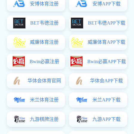
而与加里罗德里格斯相对应的，是卡努那如同
叹息之墙般的防守艺术。卡努在世界杯舞台上
的角色定义非常清晰：一名兼具力量与智慧的
防守型前锋，或者说是第一道防线上的“搅局
者”。他拥有着令人艳羡的身体对抗能力，但在
足智多谋的教练体系中，他更擅长运用预判和
站位来切断对手的传球路线。当加里罗德里格
斯试图拿球转身或寻求配合时，卡努会像猎鹰
一样迅速贴防，利用身体卡住身位，逼迫对方
回传或是出现失误。这种高强度的压迫，往往
会扼杀球队进攻的初始节奏。卡努的可怕之处
在于，他不会给对手任何从容调整的空间，这
种窒息式的防守，正是衡量加里罗德里格斯真
正实力的试金石。
从宏观的战术层面来看，加里罗德里格斯与卡
努的直接对话，实际上是一场关于“快”与“硬”
的哲学较量。加里罗德里格斯追求的是电光火
石间的速度突破，他希望通过快速的攻守转换