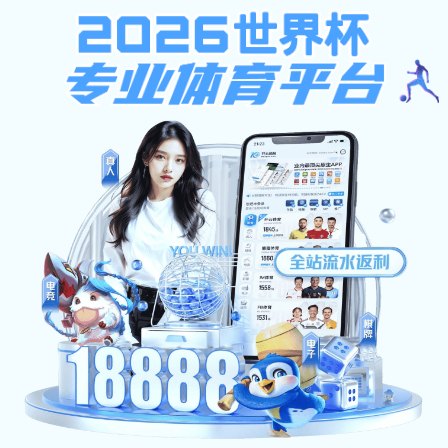
BOB体育登录注册
· 技术驱动
定期内部合...
白帽子提交漏...
AI 胜率预测，...
体育焦点
篮球赛程
篮球装备评测
加里罗德里格斯和卡努直接对话可能决定比
赛节奏
在世界杯的绿茵舞台上，每一场焦点战役都像
是一部悬念迭起的戏剧，而主演往往是那些身
价不菲、技艺超群的球星。当外界习惯于将目
光聚焦于C罗、梅西等绝代双骄时，真正的战
术大师却深知，比赛的胜负往往隐藏在中场与
锋线的直接碰撞中。今夜，让我们将聚光灯打
向两位或许并不被大众广泛炒作，但在战术层
面极具话语权的球员——加里罗德里格斯与卡
努。这两位风格迥异的球员，其直接对话的优