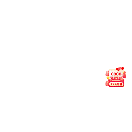
在世界杯的宏大舞台上，每一次锋线尖刀与钢铁防
线的碰撞都令人屏息...
2026-07-01
纳斯鲁拉耶夫面对刚果金防线能否主导反