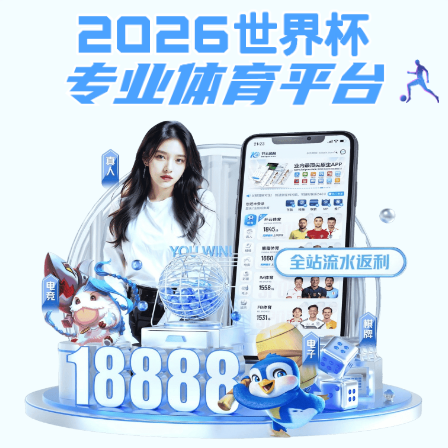
BOB体育登录注册
· 技术驱动
定期内部合...
白帽子提交漏...
AI 胜率预测，...
体育焦点
篮球赛程
篮球装备评测
6月27日英格兰巴拿马赛前进球前瞻
前言：当欧洲劲旅遭遇中北美黑马，绿茵场上
的激情碰撞总能点燃无数球迷的期待。2018年
俄罗斯世界杯的舞台上，英格兰与巴拿马的对
决不仅是一场小组赛的较量，更是足球世界权
力版图的一次微妙震荡。站在2018年6月27日
这个时间节点，我们不妨回溯那场充满悬念与
热血的赛前展望——彼时的三狮军团志在出
线，而巴拿马则渴望在世界杯处子秀中创造历
史。世界杯的魅力，正在于这种不可预测的戏
剧张力。