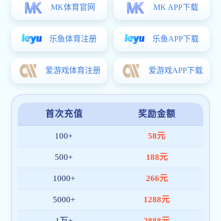
赛前发布会上的表态也印证了这一点，他明确
表示球队不会轻敌，将持续贯彻高压进攻战
术。这种求胜欲正是现代英格兰足球的鲜明特
征——从过去依赖巨星个人发挥，转变为整体
战术执行力至上的团队足球。
从历史数据来看，欧洲球队面对中北美及加勒
比海地区的对手时往往占据明显优势，但巴拿
马的蜕变更在新世纪完成。2000年之前，巴拿
马足球在世界舞台上几乎毫无存在感，但经过
近二十年的青训投入和联赛发展，这支球队终
于站上了世界杯舞台。6月27日的赛前前瞻
中，媒体普遍认为巴拿马虽然难以取胜，但极
有可能给英格兰制造足够多的麻烦，至少会在
进攻端有所作为。
展望这场比赛，英格兰的进攻组合将是最大看
点。凯恩在射手榜上的持续领跑，让球迷对这
位队长充满信任。而巴拿马方面，老将特洛
伊、小将迪亚斯等球员的发挥同样值得期待。