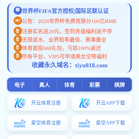
英格兰队在小组赛前两轮的表现可圈可点，首
战突尼斯时凭借凯恩的补时绝杀涉险过关，次
战则以一场酣畅淋漓的胜利奠定了出线基础。
这支年轻的球队在索斯盖特的调教下焕发出新
的气象，凯恩的进球嗅觉、斯特林的边路突破
以及亨德森的中场调度，构成了英格兰进攻体
系的核心骨架。6月27日对阵巴拿马的赛前前
瞻中，英格兰球迷普遍期待球队延续进攻火
力，毕竟面对小组赛实力相对较弱的对手，三
狮军团的目标不仅是取胜，更要积累净胜球优
势。
对于巴拿马而言，本届世界杯本身就是一段传
奇旅程。作为历史上首次闯入决赛圈的球队，
每一场比赛都是创造历史的契机。尽管前两战
面对比利时和突尼斯未能取分，但巴拿马球员
展现出的斗志与拼劲令人印象深刻。老将巴洛
伊领衔的后防线经验丰富，中场核心戈麦斯的