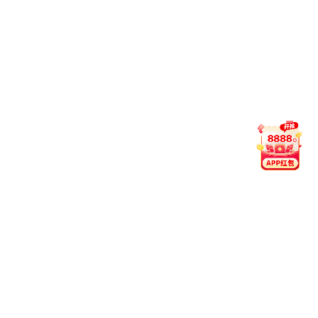
写一支球队的命运。...
2026-07-08
英格兰队萨卡对阵巴拿马首发价值是否被
当英格兰队的天才少年萨卡与巴拿马国家队意外地
出现在同一张足球...
2026-07-08